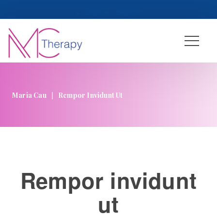
 
Login
 
 
Register
|
Maria Cau
Rempor Invidunt Ut
Rempor invidunt 
ut