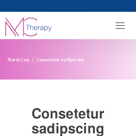
 
Login
 
 
Register
|
Maria Cau
Consetetur Sadipscing
Consetetur 
adipscing